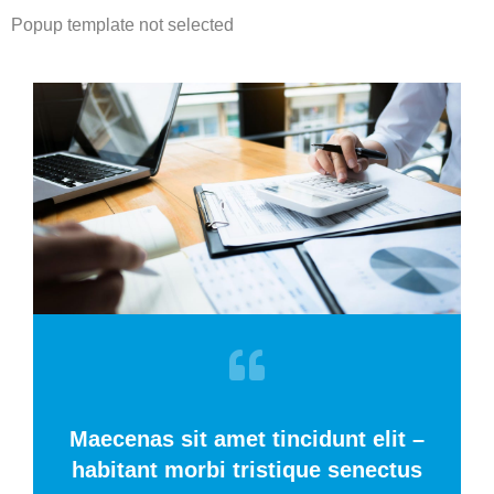
Popup template not selected
Maecenas sit amet tincidunt elit –
habitant morbi tristique senectus