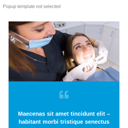
Popup template not selected
Maecenas sit amet tincidunt elit –
habitant morbi tristique senectus